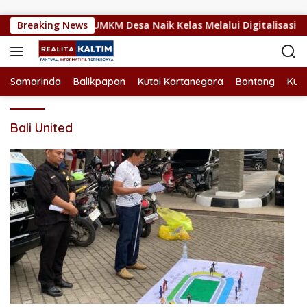
Langsung ke konten
enajam Dorong UMKM Desa Naik Kelas Melalui Digitalisasi
Breaking News
Samarinda
Balikpapan
Kutai Kartanegara
Bontang
Kuta
Bali United