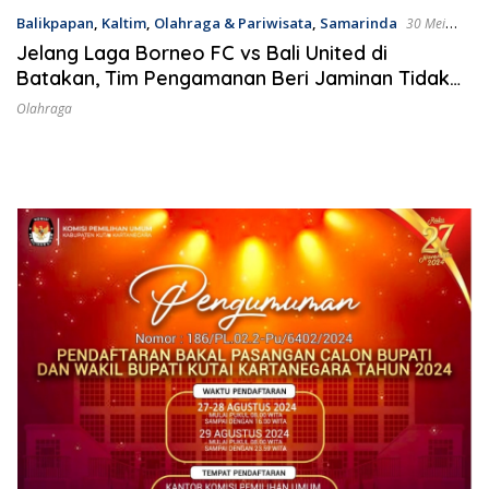
Balikpapan
,
Kaltim
,
Olahraga & Pariwisata
,
Samarinda
30 Mei
2024
Jelang Laga Borneo FC vs Bali United di
Batakan, Tim Pengamanan Beri Jaminan Tidak
Ada Insiden Asap Flare dan Kembang Api
Olahraga