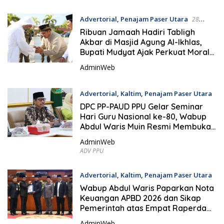
Advertorial
,
Penajam Paser Utara
28
November 2025
Ribuan Jamaah Hadiri Tabligh
Akbar di Masjid Agung Al-Ikhlas,
Bupati Mudyat Ajak Perkuat Moral
dan Cinta Rasulullah
AdminWeb
Advertorial
,
Kaltim
,
Penajam Paser Utara
28 November 2025
DPC PP-PAUD PPU Gelar Seminar
Hari Guru Nasional ke-80, Wabup
Abdul Waris Muin Resmi Membuka
Kegiatan
AdminWeb
ADV PPU
Advertorial
,
Kaltim
,
Penajam Paser Utara
28 November 2025
Wabup Abdul Waris Paparkan Nota
Keuangan APBD 2026 dan Sikap
Pemerintah atas Empat Raperda
Inisiatif DPR
AdminWeb