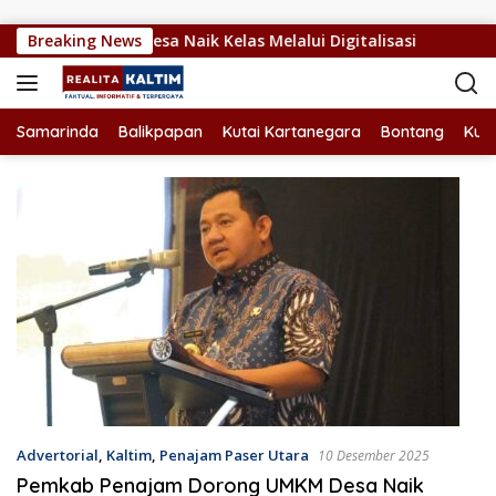
Langsung ke konten
rong UMKM Desa Naik Kelas Melalui Digitalisasi
Breaking News
PPU G
Samarinda
Balikpapan
Kutai Kartanegara
Bontang
Kuta
Advertorial
,
Kaltim
,
Penajam Paser Utara
10 Desember 2025
Pemkab Penajam Dorong UMKM Desa Naik