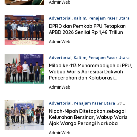
AdminWeb
Advertorial
,
Kaltim
,
Penajam Paser Utara
1 Desember 2025
DPRD dan Pemkab PPU Tetapkan
APBD 2026 Senilai Rp 1,48 Triliun
AdminWeb
Advertorial
,
Kaltim
,
Penajam Paser Utara
30 November 2025
Milad ke-113 Muhammadiyah di PPU,
Wabup Waris Apresiasi Dakwah
Pencerahan dan Kolaborasi
Pembangunan
AdminWeb
Advertorial
,
Penajam Paser Utara
28
November 2025
Nipah-Nipah Ditetapkan sebagai
Kelurahan Bersinar, Wabup Waris
Ajak Warga Perangi Narkoba
AdminWeb