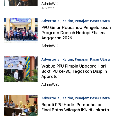
AdminWeb
a
ADV PPU
K
a
Advertorial
,
Kaltim
,
Penajam Paser Utara
l
5 Desember 2025
PPU Gelar Roadshow Penyelarasan
t
Program Daerah Hadapi Efisiensi
i
Anggaran 2026
m
AdminWeb
Advertorial
,
Kaltim
,
Penajam Paser Utara
4 Desember 2025
Wabup PPU Pimpin Upacara Hari
Bakti PU ke-80, Tegaskan Disiplin
Aparatur
AdminWeb
Advertorial
,
Kaltim
,
Penajam Paser Utara
3 Desember 2025
Bupati PPU Hadiri Pembahasan
Final Batas Wilayah IKN di Jakarta