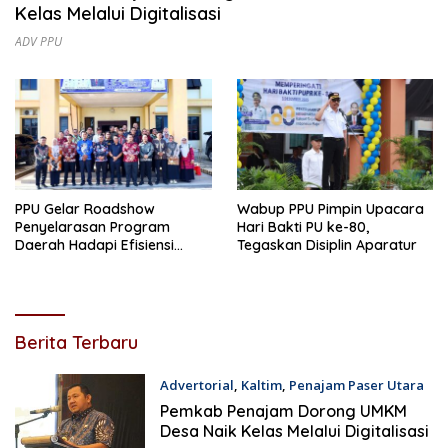
Kelas Melalui Digitalisasi
ADV PPU
PPU Gelar Roadshow
Wabup PPU Pimpin Upacara
Penyelarasan Program
Hari Bakti PU ke-80,
Daerah Hadapi Efisiensi
Tegaskan Disiplin Aparatur
Anggaran 2026
R
Berita Terbaru
e
a
Advertorial
,
Kaltim
,
Penajam Paser Utara
l
10 Desember 2025
Pemkab Penajam Dorong UMKM
i
Desa Naik Kelas Melalui Digitalisasi
t