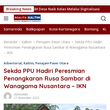
Langsung ke konten
orong UMKM Desa Naik Kelas Melalui Digitalisasi
Breaking News
PPU 
Samarinda
Balikpapan
Kutai Kartanegara
Bontang
Kuta
Beranda
Kaltim
Penajam Paser Utara
Sekda PPU Hadiri
Peresmian Penangkaran Rusa Sambar di Wanagama Nusantara
– IKN
Advertorial
,
Kaltim
,
Penajam Paser Utara
Sekda PPU Hadiri Peresmian
Penangkaran Rusa Sambar di
Wanagama Nusantara – IKN
AdminWeb
21 November 2025