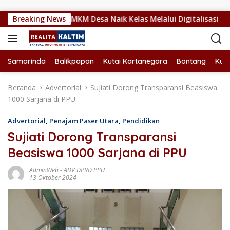
Langsung ke konten
m Dorong UMKM Desa Naik Kelas Melalui Digitalisasi
Breaking News
Samarinda
Balikpapan
Kutai Kartanegara
Bontang
Kuta
Beranda
Advertorial
Sujiati Dorong Transparansi Beasiswa
1000 Sarjana di PPU
Advertorial
,
Penajam Paser Utara
,
Pendidikan
Sujiati Dorong Transparansi
Beasiswa 1000 Sarjana di PPU
AdminWeb
-
ADV DPRD PPU
13 Oktober 2024