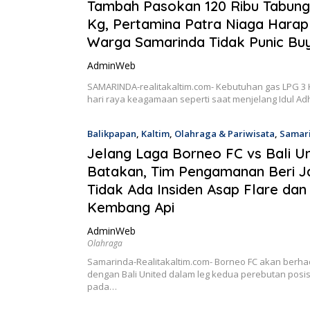
2024
Tambah Pasokan 120 Ribu Tabung
Kg, Pertamina Patra Niaga Hara
Warga Samarinda Tidak Punic Bu
AdminWeb
SAMARINDA-realitakaltim.com- Kebutuhan gas LPG 3
hari raya keagamaan seperti saat menjelang Idul A
Balikpapan
,
Kaltim
,
Olahraga & Pariwisata
,
Samar
2024
Jelang Laga Borneo FC vs Bali Un
Batakan, Tim Pengamanan Beri J
Tidak Ada Insiden Asap Flare dan
Kembang Api
AdminWeb
Olahraga
Samarinda-Realitakaltim.com- Borneo FC akan berh
dengan Bali United dalam leg kedua perebutan posis
pada…