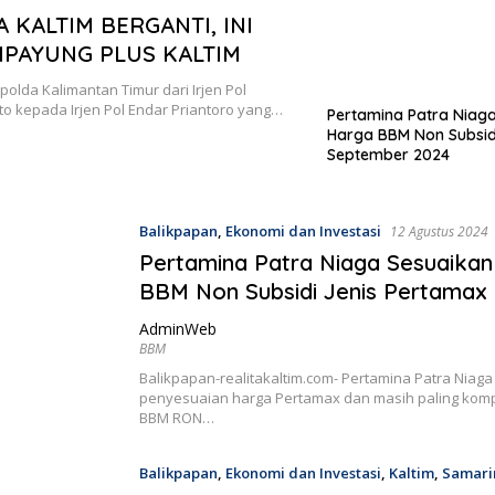
5
 KALTIM BERGANTI, INI
IPAYUNG PLUS KALTIM
polda Kalimantan Timur dari Irjen Pol
o kepada Irjen Pol Endar Priantoro yang…
Pertamina Patra Niag
Harga BBM Non Subsidi
September 2024
Balikpapan
,
Ekonomi dan Investasi
12 Agustus 2024
Pertamina Patra Niaga Sesuaika
BBM Non Subsidi Jenis Pertamax
AdminWeb
BBM
Balikpapan-realitakaltim.com- Pertamina Patra Niag
penyesuaian harga Pertamax dan masih paling kompe
BBM RON…
Balikpapan
,
Ekonomi dan Investasi
,
Kaltim
,
Samari