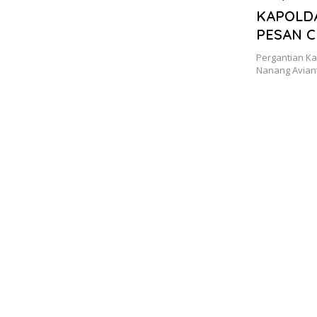
15 Maret 202
KAPOLDA
PESAN C
Pergantian Ka
Nanang Aviant