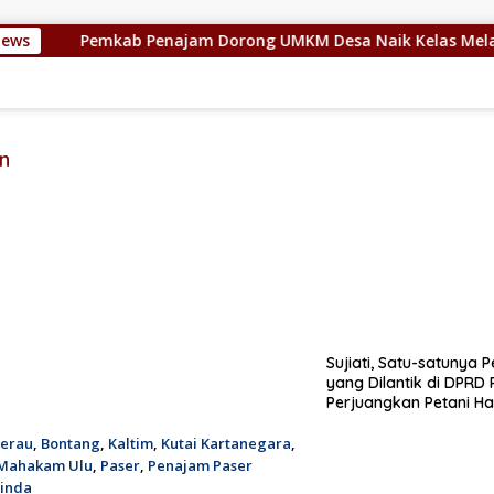
News
Pemkab Penajam Dorong UMKM Desa Naik Kelas Melalui Digit
n
Sujiati, Satu-satunya
yang Dilantik di DPRD 
Perjuangkan Petani Ha
erau
,
Bontang
,
Kaltim
,
Kutai Kartanegara
,
Mahakam Ulu
,
Paser
,
Penajam Paser
inda