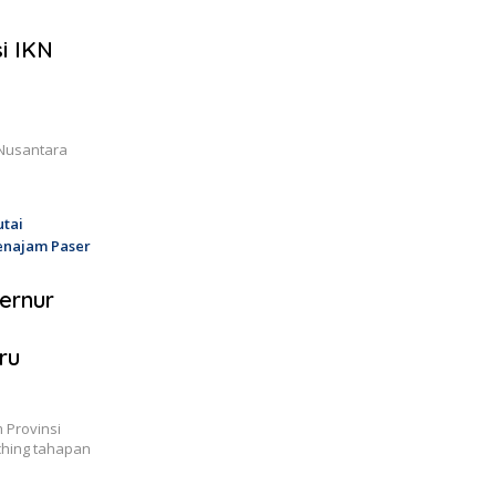
i IKN
 Nusantara
utai
enajam Paser
ernur
ru
 Provinsi
ching tahapan