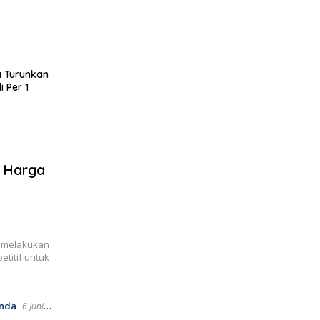
a Turunkan
 Per 1
n Harga
a melakukan
titif untuk
nda
6 Juni