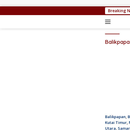
Langsung ke konten
Breaking 
Balikpapa
Balikpapan
,
B
Kutai Timur
,
Utara
,
Samar