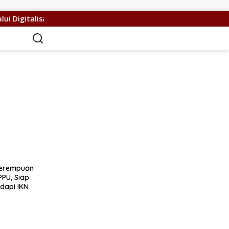
alisasi
PPU Gelar Roadshow Penyelarasan Program Dae
 Perempuan
PPU, Siap
dapi IKN