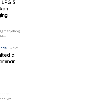
 LPG 3
pkan
ying
 Kg menjelang
dha…
inda
30 Mei
ited di
aminan
adapan
i ketiga