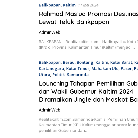
Balikpapan
,
Kaltim
11 Mei 2024
Rahmad Mas’ud Promosi Destinas
Lewat Teluk Balikpapan
AdminWeb
BALIKPAPAN – Realitakaltim.com – Hadirnya Ibu Kota
(IKN) di Provinsi Kalimantan Timur (Kaltim) menjadi…
Balikpapan
,
Berau
,
Bontang
,
Kaltim
,
Kutai Barat
,
K
Kartanegara
,
Kutai Timur
,
Mahakam Ulu
,
Paser
,
P
Utara
,
Politik
,
Samarinda
1 Mei 2024
Lounching Tahapan Pemilihan Gub
dan Wakil Gubernur Kaltim 2024
Diramaikan Jingle dan Maskot Ba
AdminWeb
Realitakaltim.com,Samarinda-Komisi Pemilihan Umum
Kalimantan Timur (KPU Kaltim) menggelar acara loun
pemilihan Gubernur dan…