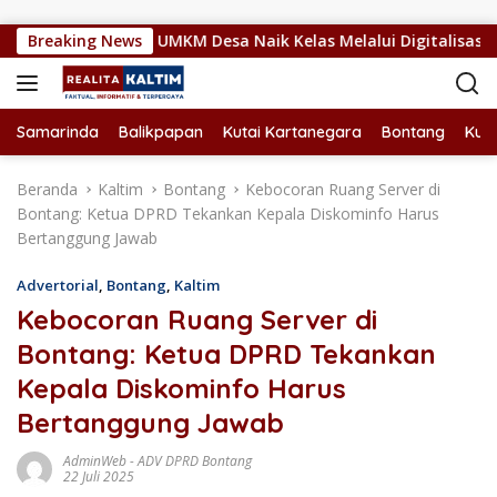
Langsung ke konten
am Dorong UMKM Desa Naik Kelas Melalui Digitalisasi
Breaking News
Samarinda
Balikpapan
Kutai Kartanegara
Bontang
Kuta
Beranda
Kaltim
Bontang
Kebocoran Ruang Server di
Bontang: Ketua DPRD Tekankan Kepala Diskominfo Harus
Bertanggung Jawab
Advertorial
,
Bontang
,
Kaltim
Kebocoran Ruang Server di
Bontang: Ketua DPRD Tekankan
Kepala Diskominfo Harus
Bertanggung Jawab
AdminWeb
-
ADV DPRD Bontang
22 Juli 2025