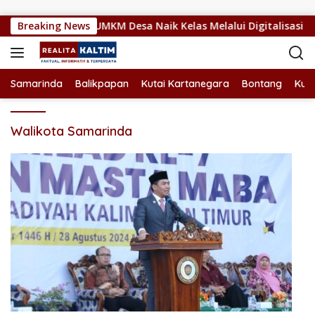
Langsung ke konten
enajam Dorong UMKM Desa Naik Kelas Melalui Digitalisasi
Breaking News
Samarinda
Balikpapan
Kutai Kartanegara
Bontang
Kuta
Walikota Samarinda