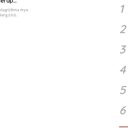
Serap
1
agri) Bima Arya
dang (UU)…
2
3
4
5
6