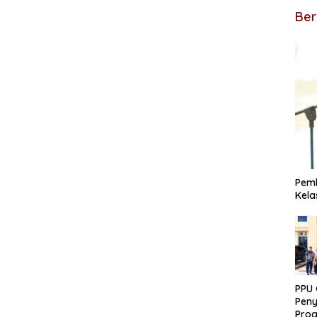
Ber
Pem
Kela
PPU
Peny
Pro