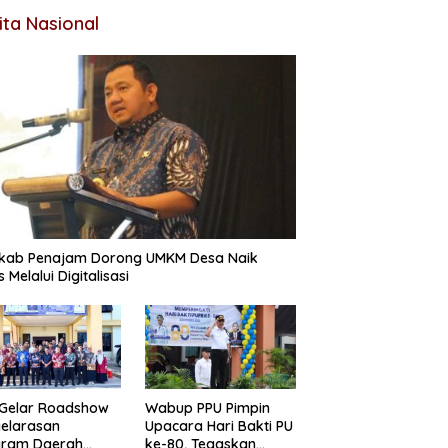
ita Nasional
kab Penajam Dorong UMKM Desa Naik
s Melalui Digitalisasi
 Gelar Roadshow
Wabup PPU Pimpin
elarasan
Upacara Hari Bakti PU
gram Daerah
ke-80, Tegaskan