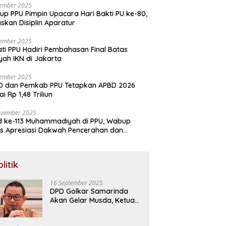
sember 2025
p PPU Pimpin Upacara Hari Bakti PU ke-80,
skan Disiplin Aparatur
sember 2025
ti PPU Hadiri Pembahasan Final Batas
yah IKN di Jakarta
sember 2025
D dan Pemkab PPU Tetapkan APBD 2026
ai Rp 1,48 Triliun
ovember 2025
d ke-113 Muhammadiyah di PPU, Wabup
s Apresiasi Dakwah Pencerahan dan
aborasi Pembangunan
litik
16 September 2025
DPD Golkar Samarinda
Akan Gelar Musda, Ketua
Terpilih Diproyeksikan
Maju Pilkada Samarinda