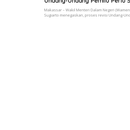
Undang-Undang Pemilu Perlu 
Semua Masukan
Makassar – Wakil Menteri Dalam Negeri (Wamend
Sugiarto menegaskan, proses revisi Undang-Un