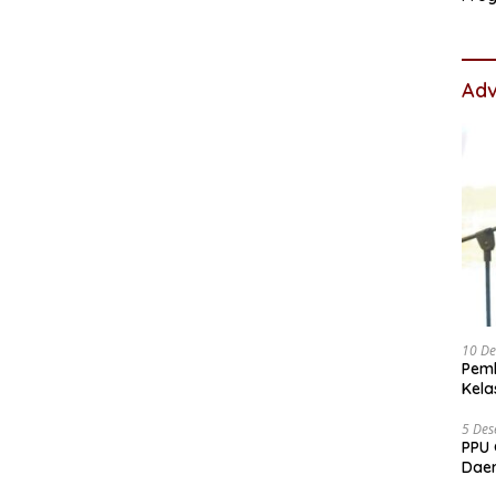
Hada
Ang
Adv
10 D
Pem
Kela
5 De
PPU 
Daer