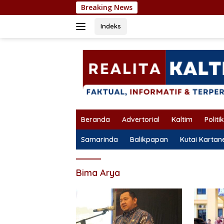
Langsung
Breaking News
ke
konten
Indeks
Beranda
Advertorial
Kaltim
Politik
Samarinda
Balikpapan
Kutai Karta
Bima Arya