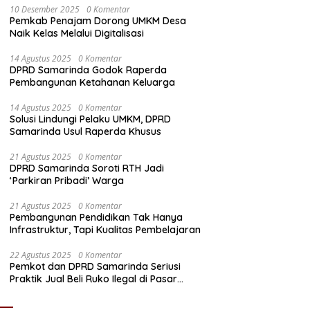
10 Desember 2025
0 Komentar
Pemkab Penajam Dorong UMKM Desa
Naik Kelas Melalui Digitalisasi
14 Agustus 2025
0 Komentar
DPRD Samarinda Godok Raperda
Pembangunan Ketahanan Keluarga
14 Agustus 2025
0 Komentar
Solusi Lindungi Pelaku UMKM, DPRD
Samarinda Usul Raperda Khusus
21 Agustus 2025
0 Komentar
DPRD Samarinda Soroti RTH Jadi
‘Parkiran Pribadi’ Warga
21 Agustus 2025
0 Komentar
Pembangunan Pendidikan Tak Hanya
Infrastruktur, Tapi Kualitas Pembelajaran
22 Agustus 2025
0 Komentar
Pemkot dan DPRD Samarinda Seriusi
Praktik Jual Beli Ruko Ilegal di Pasar
Segiri