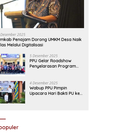
 dan Pemkab PPU
Milad ke-113 Muhammadiyah di
N
kan APBD 2026 Senilai Rp
PPU, Wabup Waris Apresiasi
s
riliun
Dakwah Pencerahan dan
W
 Desember 2025
Kolaborasi Pembangunan
P
emkab Penajam Dorong UMKM Desa Naik
las Melalui Digitalisasi
5 Desember 2025
PPU Gelar Roadshow
Penyelarasan Program
Daerah Hadapi Efisiensi
Anggaran 2026
4 Desember 2025
Wabup PPU Pimpin
Upacara Hari Bakti PU ke-
80, Tegaskan Disiplin
Aparatur
populer