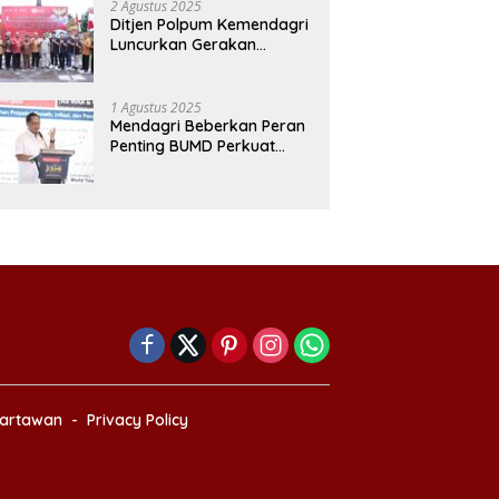
2 Agustus 2025
Ditjen Polpum Kemendagri
Luncurkan Gerakan
Pembagian 10 Juta
Bendera Merah Putih di
Denpasar
1 Agustus 2025
Mendagri Beberkan Peran
Penting BUMD Perkuat
Kapasitas Pendapatan Asli
Daerah
Wartawan
Privacy Policy