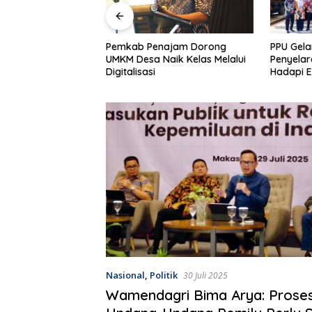
PPU Gelar Roadshow
Wabup P
ajam Dorong
Penyelarasan Program Daerah
Hari Bak
aik Kelas Melalui
Hadapi Efisiensi Anggaran
Disiplin 
2026
Nasional
,
Politik
30 Juli 2025
Wamendagri Bima Arya: Proses