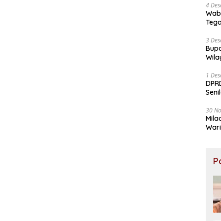
4 De
Wabu
Tega
3 De
Bupa
Wila
1 De
DPR
Senil
30 N
Mila
Wari
Kol
Po