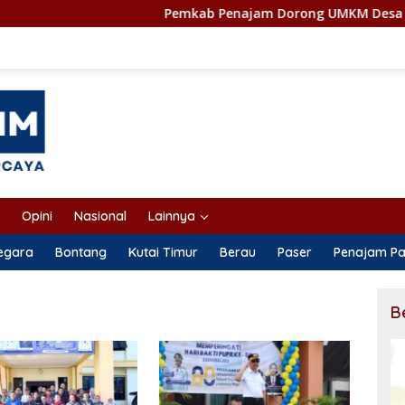
Pemkab Penajam Dorong UMKM Desa Naik Kelas Me
Opini
Nasional
Lainnya
negara
Bontang
Kutai Timur
Berau
Paser
Penajam Pa
B