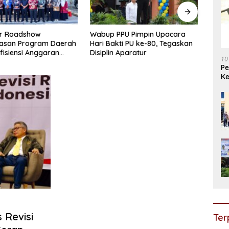
PU Pimpin Upacara
Bupati PPU Hadiri Pembahasan
DPRD
ti PU ke-80, Tegaskan
Final Batas Wilayah IKN di
Tetap
Aparatur
Jakarta
1,48 T
10
P
Ke
 Revisi
Ter