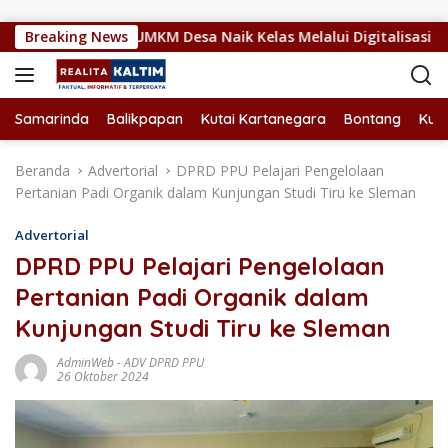
Langsung ke konten
jam Dorong UMKM Desa Naik Kelas Melalui Digitalisasi
Breaking News
Samarinda
Balikpapan
Kutai Kartanegara
Bontang
Kuta
Beranda
Advertorial
DPRD PPU Pelajari Pengelolaan
Pertanian Padi Organik dalam Kunjungan Studi Tiru ke Sleman
Advertorial
DPRD PPU Pelajari Pengelolaan
Pertanian Padi Organik dalam
Kunjungan Studi Tiru ke Sleman
AdminWeb
-
ADV DPRD PPU
26 Oktober 2024