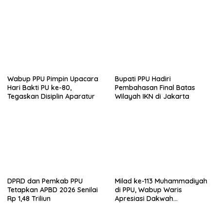
Anggaran 2026
Wabup PPU Pimpin Upacara
Bupati PPU Hadiri
Hari Bakti PU ke-80,
Pembahasan Final Batas
Tegaskan Disiplin Aparatur
Wilayah IKN di Jakarta
DPRD dan Pemkab PPU
Milad ke-113 Muhammadiyah
Tetapkan APBD 2026 Senilai
di PPU, Wabup Waris
Rp 1,48 Triliun
Apresiasi Dakwah
Pencerahan dan Kolaborasi
Pembangunan