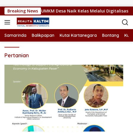
Langsung ke konten
enajam Dorong UMKM Desa Naik Kelas Melalui Digitalisasi
Breaking News
Samarinda
Balikpapan
Kutai Kartanegara
Bontang
Kuta
Pertanian